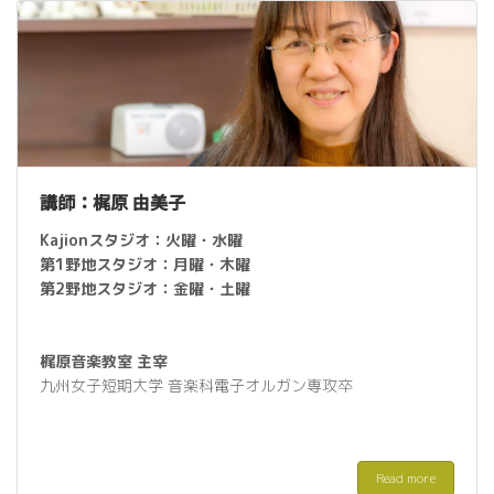
講師：梶原 由美子
Kajionスタジオ：
火曜・水
曜
第1野地スタジオ：月曜・木
曜
第2野地スタジオ：金曜・土
曜
梶原音楽教室 主宰
九州女子短期大学 音楽科
電子オルガン専攻卒
Read more