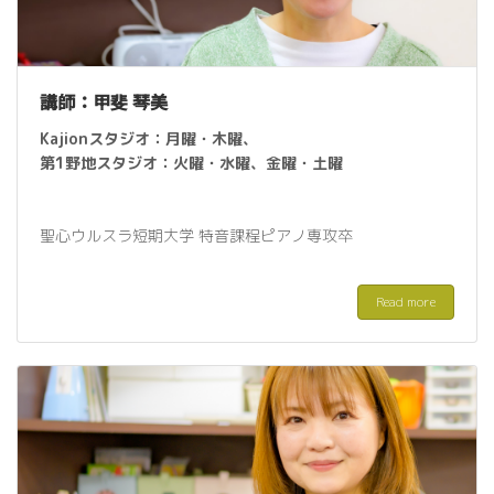
講師：甲斐 琴美
Kajionスタジオ：
月曜・木
曜
、
第1野地スタジオ：火曜・水曜、金
曜
・土
曜
聖心ウルスラ短期大学
特音課程ピアノ専攻卒
Read more