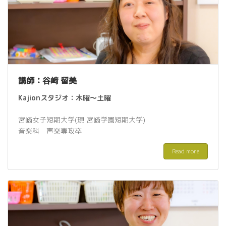
講師：谷﨑 留美
Kajionスタジオ：
木曜〜土
曜
宮崎女子短期大学
(現 宮崎学園短期大学)
音楽科 声楽専攻卒
Read more