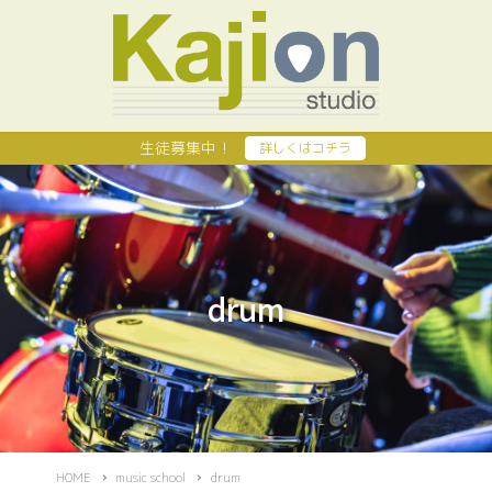
生徒募集中！
詳しくはコチラ
drum
HOME
music school
drum