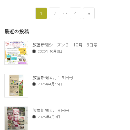
投
ペ
ペ
…
ペ
1
2
4
»
稿
ー
ー
ー
最近の投稿
の
ジ
ジ
ジ
放置新聞シーズン２ 10月 8日号
ペ
2025年10月8日
ー
ジ
放置新聞４月１５日号
送
2025年4月15日
り
放置新聞４月８日号
2025年4月8日