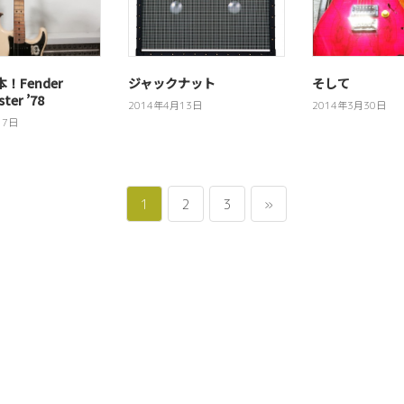
！Fender
ジャックナット
そして
ster ’78
2014年4月13日
2014年3月30日
17日
ペ
ペ
ペ
1
2
3
»
ー
ー
ー
ジ
ジ
ジ