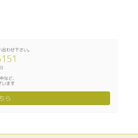
い合わせ下さい｡
5151
00
中など、
ざいます
ちら